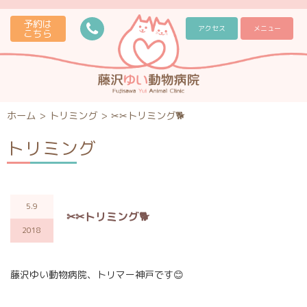
予約は
アクセス
メニュー
こちら
ホーム
>
トリミング
>
✂✂トリミング🐕
トリミング
5.9
✂✂トリミング🐕
2018
藤沢ゆい動物病院、トリマー神戸です😊