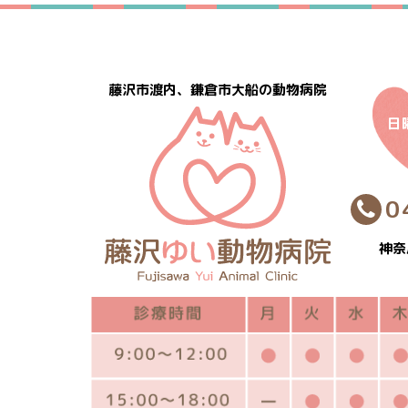
藤沢市渡内、鎌倉市大船の動物病院
日
0
神奈