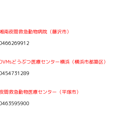
湘南夜間救急動物病院（藤沢市）
0466269912
DVMsどうぶつ医療センター横浜（横浜市都築区）
0454731289
夜間救急動物医療センター（平塚市）
0463595900