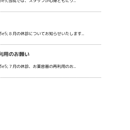
e5;当院では、スタッフが心身ともにリ...
e5;８月の休診についてお知らせいたします...
利用のお願い
e5;７月の休診、お薬容器の再利用のお...