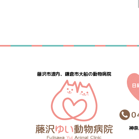
藤沢市渡内、鎌倉市大船の動物病院
日
0
神奈