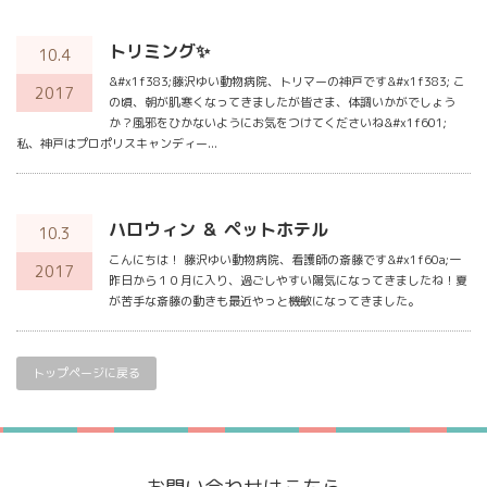
トリミング✨
10.4
&#x1f383;藤沢ゆい動物病院、トリマーの神戸です&#x1f383; こ
2017
の頃、朝が肌寒くなってきましたが皆さま、体調いかがでしょう
か？風邪をひかないようにお気をつけてくださいね&#x1f601;
私、神戸はプロポリスキャンディー...
ハロウィン ＆ ペットホテル
10.3
こんにちは！ 藤沢ゆい動物病院、看護師の斎藤です&#x1f60a;一
2017
昨日から１０月に入り、過ごしやすい陽気になってきましたね！夏
が苦手な斎藤の動きも最近やっと機敏になってきました。
トップページに戻る