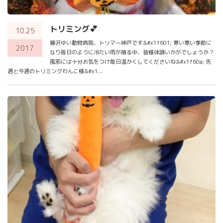
トリミング💕
10.25
藤沢ゆい動物病院、トリマー神戸です&#x1f601; 寒い寒い季節に
2017
なり毎日のように冷たい雨が降る中、皆様体調いかがでしょうか？
風邪には十分お気をつけ毎日温かくしてくださいね&#x1f60a; 先
週と今週のトリミングわんこ様&#x1...