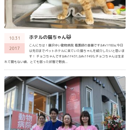
ホテルの猫ちゃん🐱
10.31
こんにちは！藤沢ゆい動物病院 看護師の斎藤です&#x1f60a;今日
2017
は先日までペットホテルに来ていた猫ちゃんを紹介したいと思いま
す！ チョコちゃんです&#x1f431;&#x1f495;チョコちゃんは生ま
れて間もない頃、とても弱った状態で野良...