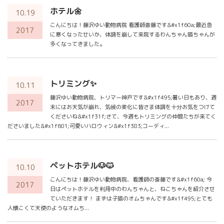
ホテル🌼
10.19
こんにちは！藤沢ゆい動物病院 看護師斎藤です&#x1f60a;最近急
2017
に寒くなったせいか、体調を崩して来院するわんちゃん猫ちゃんが
多くなってきました。
トリミング✨
10.11
藤沢ゆい動物病院、トリマー神戸です&#x1f495;暑い日もあり、週
2017
末にはお天気が崩れ、気候の変化に皆さま体調を十分お気をつけて
くださいね&#x1f31f;さて、今週もトリミングの仲間たちが来てく
ださいました&#x1f601;可愛いハロウィン&#x1f383;コーディ...
ペットホテル🐶🐱
10.10
こんにちは！藤沢ゆい動物病院、看護師の斎藤です&#x1f60a; 今
2017
日はペットホテルを利用中のわんちゃんと、ねこちゃんを紹介させ
ていただきます！ まずは子猫のオムちゃんです&#x1f495;とても
人懐こくて天使のようなオムち...