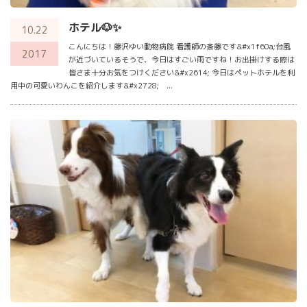
ホテル🐶✨
10.22
こんにちは！藤沢ゆい動物病院 看護師の斎藤です&#x1f60a;台風
2017
が近づいているそうで、今日はすごい雨ですね！お出掛けする際は
皆さま十分お気をつけください&#x2614; 今日はペットホテルを利
用中の可愛いわんこを紹介します&#x2728; ...