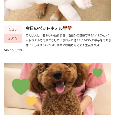
今日のペットホテル
5.25
こんばんは！藤沢ゆい動物病院、看護師の斎藤です&#x1f60a; ペ
2019
ットホテルでお預かりしているわんこ達&#x1f436;の様子をお知ら
せいたします&#x2728; 柴犬の松風さんです！生後８か月
&#x2728;元気...