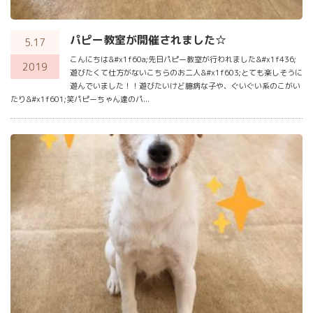
パピー教室が開催されました☆
5.17
こんにちは&#x1f60a;先日パピー教室が行われました&#x1f436;
2019
遊びたくて仕方がないこちらのお二人&#x1f603;とても楽しそうに
遊んでいました！！遊びたいけど臆病な子や、ぐいぐい系のこがい
たり&#x1f601;笑パピーちゃん達のパ...