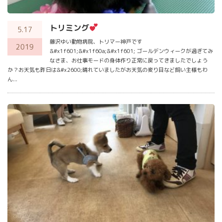
トリミング
5.17
藤沢ゆい動物病院、トリマー神戸です
2019
&#x1f601;&#x1f60a;&#x1f601; ゴールデンウィークが過ぎてみ
なさま、お仕事モードの身体作り正常に戻ってきましたでしょう
か？お天気も昨日は&#x2600;晴れていましたがお天気の変り目など飼い主様もわ
ん...