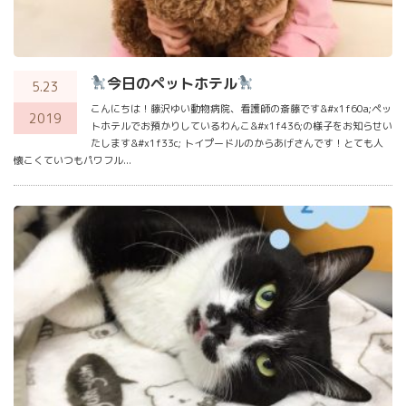
今日のペットホテル
5.23
こんにちは！藤沢ゆい動物病院、看護師の斎藤です&#x1f60a;ペッ
2019
トホテルでお預かりしているわんこ&#x1f436;の様子をお知らせい
たします&#x1f33c; トイプードルのからあげさんです！とても人
懐こくていつもパワフル...