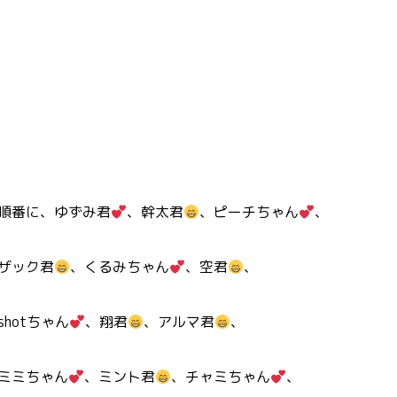
順番に、ゆずみ君
、幹太君
、ピーチちゃん
、
ザック君
、くるみちゃん
、空君
、
shotちゃん
、翔君
、アルマ君
、
ミミちゃん
、ミント君
、チャミちゃん
、