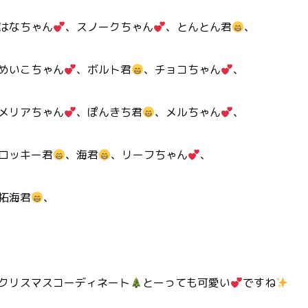
はなちゃん
、スノークちゃん
、とんとん君
、
めいこちゃん
、ボルト君
、チョコちゃん
、
メリアちゃん
、ぽんきち君
、メルちゃん
、
ロッキー君
、海君
、リーフちゃん
、
拓海君
、
クリスマスコーディネート
とーっても可愛い
ですね