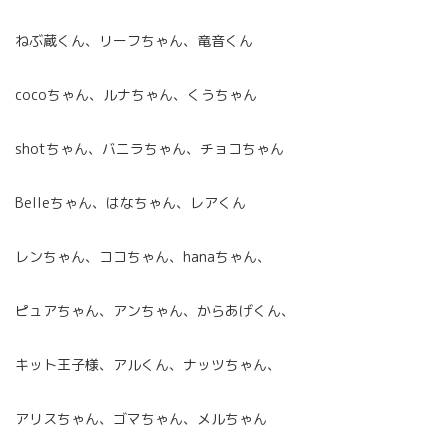
ねぶ蔵くん、リーフちゃん、竜音くん
cocoちゃん、ルナちゃん、くうちゃん
shotちゃん、バニラちゃん、チョコちゃん
Belleちゃん、はなちゃん、レアくん
レンちゃん、ココちゃん、hanaちゃん、
ピュアちゃん、アンちゃん、からあげくん、
キット王子様、アルくん、ナッツちゃん、
アリスちゃん、ゴマちゃん、メルちゃん