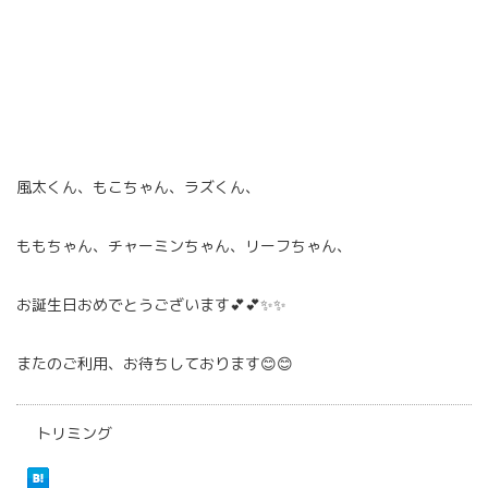
風太くん、もこちゃん、ラズくん、
ももちゃん、チャーミンちゃん、リーフちゃん、
お誕生日おめでとうございます💕💕✨✨
またのご利用、お待ちしております😊😊
トリミング