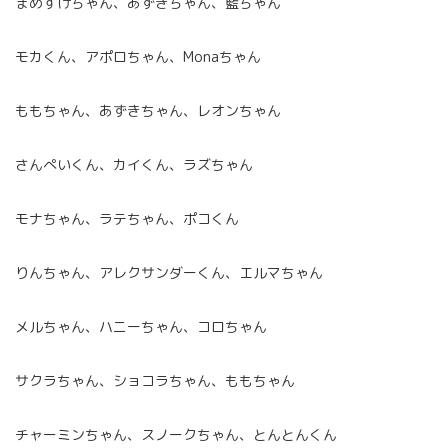
まめすけちゃん、あずきちゃん、藍ちゃん
モカくん、アポロちゃん、Monaちゃん
ももちゃん、あずきちゃん、レオンちゃん
さんぺいくん、カイくん、ラズちゃん
モナちゃん、ラテちゃん、ポコくん
りんちゃん、アレクサンダーくん、エルマちゃん
メルちゃん、ハニーちゃん、コロちゃん
サクラちゃん、ショコラちゃん、ももちゃん
チャーミンちゃん、スノークちゃん、とんとんくん