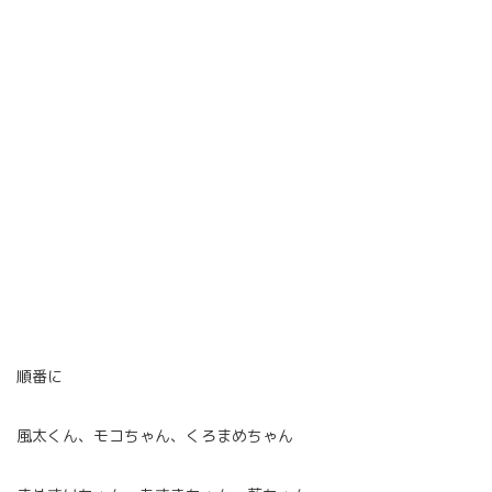
順番に
風太くん、モコちゃん、くろまめちゃん