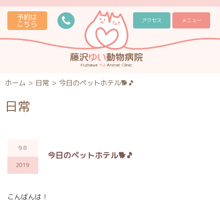
予約は
アクセス
メニュー
こちら
ホーム
>
日常
>
今日のペットホテル🐕🎵
日常
9.8
今日のペットホテル🐕🎵
2019
こんばんは！