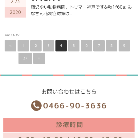
2.23
藤沢ゆい動物病院、トリマー神戸です&#x1f60a; み
2020
なさん花粉症対策は...
PAGE NAVI
«
1
2
3
4
5
6
7
8
9
…
37
»
お問い合わせはこちら
0466-90-3636